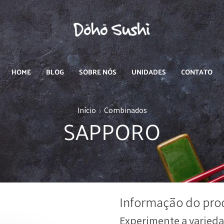
Doho Sushi: A Tradição e o Sabor que Você Merece
HOME
BLOG
SOBRE NÓS
UNIDADES
CONTATO
Início
Combinados
SAPPORO
Informação do pro
Experimente a varieda