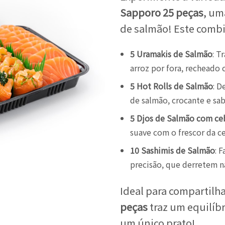
Sapporo 25 peças
, um
de salmão! Este combi
5 Uramakis de Salmão
: T
arroz por fora, recheado 
5 Hot Rolls de Salmão
: D
de salmão, crocante e sa
5 Djos de Salmão com ce
suave com o frescor da c
10 Sashimis de Salmão
: 
precisão, que derretem n
Ideal para compartilh
peças
traz um equilíbr
um único prato!