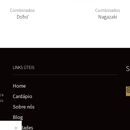
Combinados
Combinados
Dōhō
Nagazaki
S
LINKS ÚTEIS
Home
ca
Cardápio
os
Sobre nós
Blog
Unidades