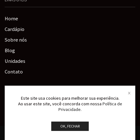
Home
Cardápio
Sobre nós
Blog
Unidades
Contato
Siga-nos:
Este site usa cookies para melhorar sua experiência.
Ao usar este site, você concorda com nossa
Política de
Privacidade
.
Instagram
OK, FECHAR
Desenvolvido por Vale do Brasil
©
2026
Doho Sushi. Todos os direitos reservados.
Início
Cardápio
Pedidos
Procurar