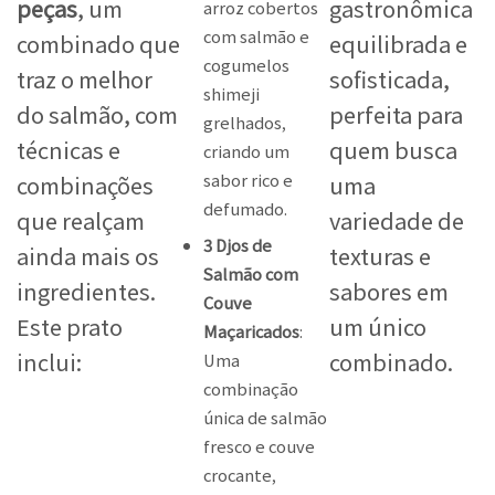
peças
, um
gastronômica
arroz cobertos
com salmão e
combinado que
equilibrada e
cogumelos
traz o melhor
sofisticada,
shimeji
do salmão, com
perfeita para
grelhados,
técnicas e
quem busca
criando um
sabor rico e
combinações
uma
defumado.
que realçam
variedade de
3 Djos de
ainda mais os
texturas e
Salmão com
ingredientes.
sabores em
Couve
Este prato
um único
Maçaricados
:
inclui:
combinado.
Uma
combinação
única de salmão
fresco e couve
crocante,