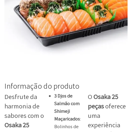
Informação do produto
Desfrute da
O
Osaka 25
3 Djos de
Salmão com
harmonia de
peças
oferece
Shimeji
sabores com o
uma
Maçaricados
:
Osaka 25
experiência
Bolinhos de