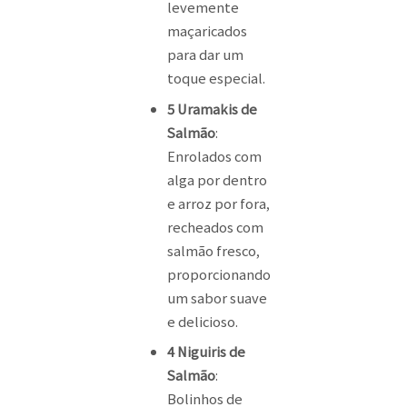
levemente
maçaricados
para dar um
toque especial.
5 Uramakis de
Salmão
:
Enrolados com
alga por dentro
e arroz por fora,
recheados com
salmão fresco,
proporcionando
um sabor suave
e delicioso.
4 Niguiris de
Salmão
:
Bolinhos de