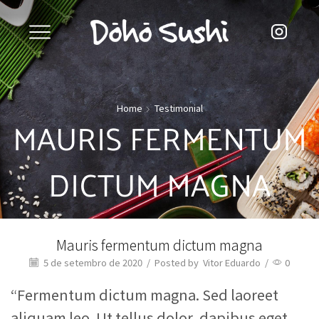
Home
Testimonial
MAURIS FERMENTUM
DICTUM MAGNA
Mauris fermentum dictum magna
5 de setembro de 2020
/
Posted by
Vitor Eduardo
/
0
“Fermentum dictum magna. Sed laoreet
aliquam leo. Ut tellus dolor, dapibus eget,